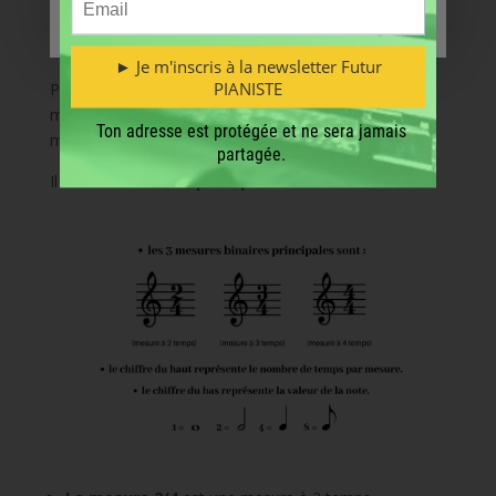
Dans une
mesure binaire
, chaque temps est
divisible par deux
.
Par conséquent, dans chaque mesure on pourra
mettre 1 noire ou 2 croches ou 4 doubles-croches
maximum.
Il existe
3 mesures principales
en binaires.