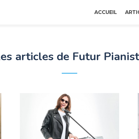
ACCUEIL
ARTI
Apprendre le piano, votre plus belle aventure…
es articles de Futur Pianis